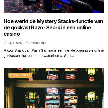
Hoe werkt de Mystery Stacks-functie van
de gokkast Razor Shark in een online
casino
8 juli 2026
1 min leestijd
Razor Shark van Push Gaming is een van de populairste online
gokkasten met een onderwaterthema. Spel...
Online Gokken