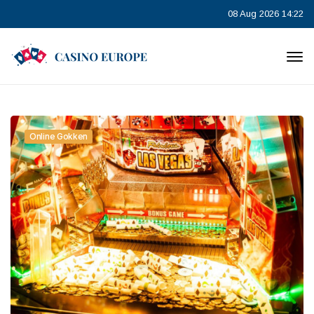
08 Aug 2026 14:22
Online Gokken