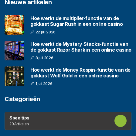
Nieuwe artikelen
Hoe werkt de multiplier-functie van de
gokkast Sugar Rush in een online casino
22 juli 2026
Hoe werkt de Mystery Stacks-functie van
de gokkast Razor Shark in een online casino
8 juli 2026
Hoe werkt de Money Respin-functie van de
gokkast Wolf Gold in een online casino
1 juli 2026
Categorieën
Speeltips
20 Artikelen