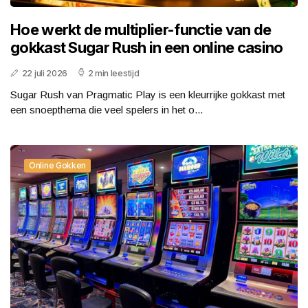
Hoe werkt de multiplier-functie van de
gokkast Sugar Rush in een online casino
22 juli 2026
2 min leestijd
Sugar Rush van Pragmatic Play is een kleurrijke gokkast met
een snoepthema die veel spelers in het o...
Online Gokken