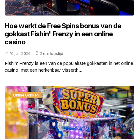
Hoe werkt de Free Spins bonus van de
gokkast Fishin' Frenzy in een online
casino
10 juni 2026
2 min leestijd
Fishin' Frenzy is een van de populairste gokkasten in het online
casino, met een herkenbaar visserth...
Online Gokken