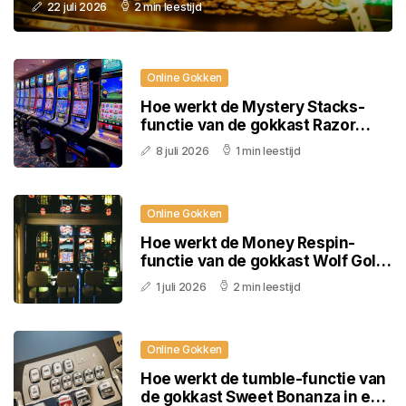
22 juli 2026
2 min leestijd
Online Gokken
Hoe werkt de Mystery Stacks-
functie van de gokkast Razor
Shark in een online casino
8 juli 2026
1 min leestijd
Online Gokken
Hoe werkt de Money Respin-
functie van de gokkast Wolf Gold
in een online casino
1 juli 2026
2 min leestijd
Online Gokken
Hoe werkt de tumble-functie van
de gokkast Sweet Bonanza in een