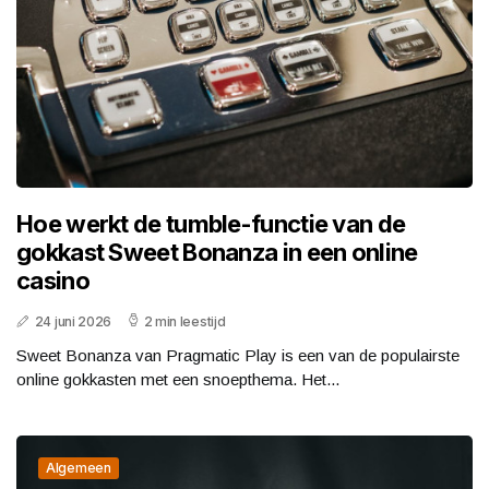
Hoe werkt de tumble-functie van de
gokkast Sweet Bonanza in een online
casino
24 juni 2026
2 min leestijd
Sweet Bonanza van Pragmatic Play is een van de populairste
online gokkasten met een snoepthema. Het...
Algemeen