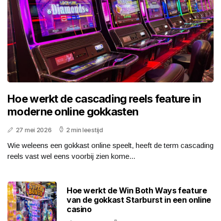
Hoe werkt de cascading reels feature in
moderne online gokkasten
27 mei 2026
2 min leestijd
Wie weleens een gokkast online speelt, heeft de term cascading
reels vast wel eens voorbij zien kome...
Hoe werkt de Win Both Ways feature
van de gokkast Starburst in een online
casino