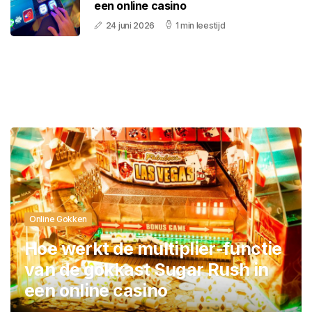
een online casino
24 juni 2026
1 min leestijd
Online Gokken
Hoe werkt de multiplier-functie
van de gokkast Sugar Rush in
een online casino