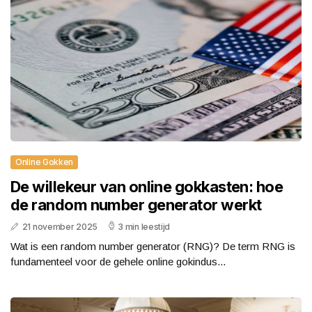
Online Gokken
De willekeur van online gokkasten: hoe
de random number generator werkt
21 november 2025
3 min leestijd
Wat is een random number generator (RNG)? De term RNG is
fundamenteel voor de gehele online gokindus...