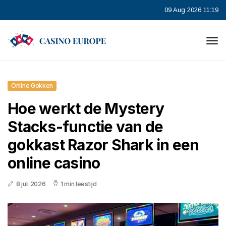
09 Aug 2026 11:19
Online Gokken
Hoe werkt de Mystery
Stacks-functie van de
gokkast Razor Shark in een
online casino
8 juli 2026
1 min leestijd