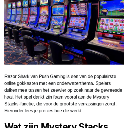
Razor Shark van Push Gaming is een van de populairste
online gokkasten met een onderwaterthema. Spelers
duiken mee tussen het zeewier op zoek naar de gevreesde
haai. Het spel dankt zijn faam vooral aan de Mystery
Stacks-functie, die voor de grootste verrassingen zorgt.
Hieronder lees je precies hoe die werkt.
Wat zijn Mystery Stacks