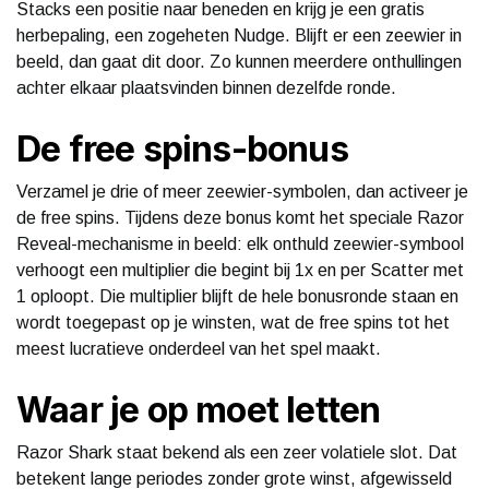
Stacks een positie naar beneden en krijg je een gratis
herbepaling, een zogeheten Nudge. Blijft er een zeewier in
beeld, dan gaat dit door. Zo kunnen meerdere onthullingen
achter elkaar plaatsvinden binnen dezelfde ronde.
De free spins-bonus
Verzamel je drie of meer zeewier-symbolen, dan activeer je
de free spins. Tijdens deze bonus komt het speciale Razor
Reveal-mechanisme in beeld: elk onthuld zeewier-symbool
verhoogt een multiplier die begint bij 1x en per Scatter met
1 oploopt. Die multiplier blijft de hele bonusronde staan en
wordt toegepast op je winsten, wat de free spins tot het
meest lucratieve onderdeel van het spel maakt.
Waar je op moet letten
Razor Shark staat bekend als een zeer volatiele slot. Dat
betekent lange periodes zonder grote winst, afgewisseld