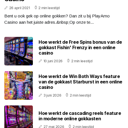
26 april 2021
2 min leestijd
Bent u ook gek op online gokken? Dan zit u bij PlayAmo
Casino aan het juiste adres.&nbsp;Op onze te...
Hoe werkt de Free Spins bonus van de
gokkast Fishin' Frenzy in een online
casino
10 juni 2026
2 min leestijd
Hoe werkt de Win Both Ways feature
van de gokkast Starburst in een online
casino
3 juni 2026
2 min leestijd
Hoe werkt de cascading reels feature
in moderne online gokkasten
27 mei 2026
2 min leestijd