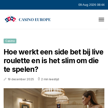
09 Aug 2026 08:44
Casino
Hoe werkt een side bet bij live
roulette en is het slim om die
te spelen?
19 december 2025
2 min leestijd