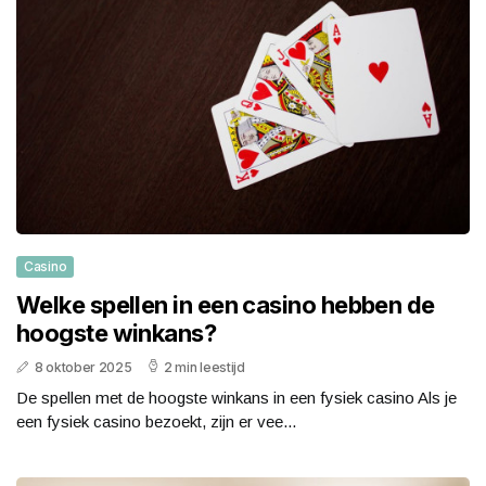
Casino
Welke spellen in een casino hebben de
hoogste winkans?
8 oktober 2025
2 min leestijd
De spellen met de hoogste winkans in een fysiek casino Als je
een fysiek casino bezoekt, zijn er vee...