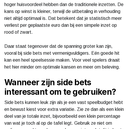
hoger huisvoordeel hebben dan de traditionele inzetten. De
kans op winst is kleiner, terwijl de uitbetaling in verhouding
niet altijd optimaal is. Dat betekent dat je statistisch meer
verliest per geplaatste euro dan bij een simpele inzet op
rood of zwart.
Daar staat tegenover dat de spanning groter kan zijn,
vooral bij side bets met vermenigvuldigers. Eén goede hit
kan een heel speelsessie maken. Voor veel spelers draait
het hier minder om optimale kansen en meer om beleving.
Wanneer zijn side bets
interessant om te gebruiken?
Side bets kunnen leuk zijn als je een vast speelbudget hebt
en bewust kiest voor extra variatie. Zie ze dan als een klein
deel van je totale inzet, bijvoorbeeld een klein percentage
van wat je toch al op de tafel legt. Gebruik ze niet om