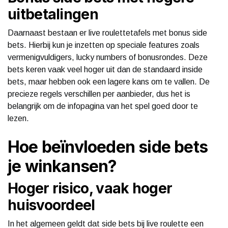
uitbetalingen
Daarnaast bestaan er live roulettetafels met bonus side
bets. Hierbij kun je inzetten op speciale features zoals
vermenigvuldigers, lucky numbers of bonusrondes. Deze
bets keren vaak veel hoger uit dan de standaard inside
bets, maar hebben ook een lagere kans om te vallen. De
precieze regels verschillen per aanbieder, dus het is
belangrijk om de infopagina van het spel goed door te
lezen.
Hoe beïnvloeden side bets
je winkansen?
Hoger risico, vaak hoger
huisvoordeel
In het algemeen geldt dat side bets bij live roulette een