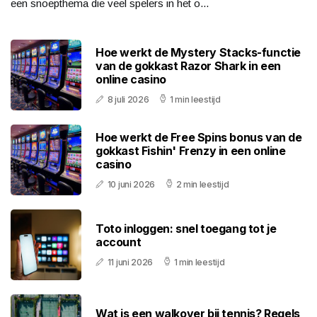
een snoepthema die veel spelers in het o...
Hoe werkt de Mystery Stacks-functie
van de gokkast Razor Shark in een
online casino
8 juli 2026
1 min leestijd
Hoe werkt de Free Spins bonus van de
gokkast Fishin' Frenzy in een online
casino
10 juni 2026
2 min leestijd
Toto inloggen: snel toegang tot je
account
11 juni 2026
1 min leestijd
Wat is een walkover bij tennis? Regels