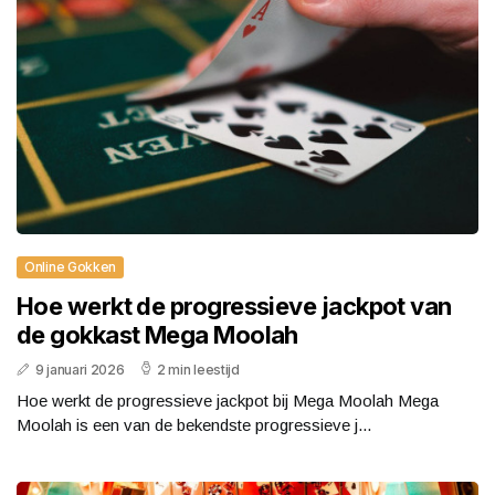
Online Gokken
Hoe werkt de progressieve jackpot van
de gokkast Mega Moolah
9 januari 2026
2 min leestijd
Hoe werkt de progressieve jackpot bij Mega Moolah Mega
Moolah is een van de bekendste progressieve j...