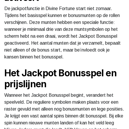
De jackpotfunctie in Divine Fortune start niet zomaar.
Tijdens het basisspel kunnen er bonusmunten op de rollen
verschijnen. Deze munten hebben een speciale functie:
wanneer je minimaal drie van deze muntsymbolen op het
scherm hebt na een draai, wordt het Jackpot Bonusspel
geactiveerd. Het aantal munten dat je verzamelt, bepaalt
niet alleen of de bonus start, maar beïnvloedt ook je
kansen binnen het bonusspel.
Het Jackpot Bonusspel en
prijslijnen
Wanneer het Jackpot Bonusspel begint, verandert het
speelveld. De reguliere symbolen maken plaats voor een
raster gevuld met alleen nog bonusmunten en lege posities.
Je krijgt een vast aantal spins binnen dit bonusspel. Bij elke
spin kunnen nieuwe munten landen of kan het veld leeg