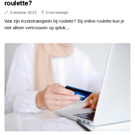
roulette?
3 oktober 2025
2 min leestijd
Wat zijn inzetstrategieën bij roulette? Bij online roulette kun je
niet alleen vertrouwen op geluk,...