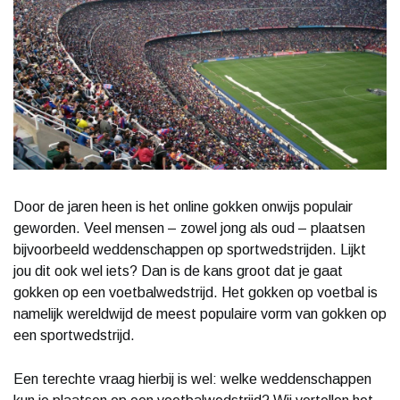
Door de jaren heen is het online gokken onwijs populair
geworden. Veel mensen – zowel jong als oud – plaatsen
bijvoorbeeld weddenschappen op sportwedstrijden. Lijkt
jou dit ook wel iets? Dan is de kans groot dat je gaat
gokken op een voetbalwedstrijd. Het gokken op voetbal is
namelijk wereldwijd de meest populaire vorm van gokken op
een sportwedstrijd.
Een terechte vraag hierbij is wel: welke weddenschappen