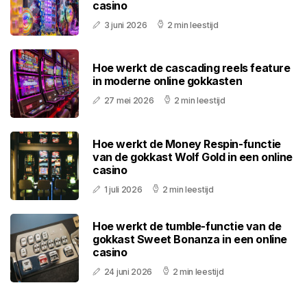
casino
3 juni 2026
2 min leestijd
Hoe werkt de cascading reels feature
in moderne online gokkasten
27 mei 2026
2 min leestijd
Hoe werkt de Money Respin-functie
van de gokkast Wolf Gold in een online
casino
1 juli 2026
2 min leestijd
Hoe werkt de tumble-functie van de
gokkast Sweet Bonanza in een online
casino
24 juni 2026
2 min leestijd