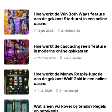
Hoe werkt de Win Both Ways feature
van de gokkast Starburst in een online
casino
3 juni 2026
2 min leestijd
Hoe werkt de cascading reels feature
in moderne online gokkasten
27 mei 2026
2 min leestijd
Hoe werkt de Money Respin-functie
van de gokkast Wolf Gold in een online
casino
1 juli 2026
2 min leestijd
Wat is een walkover bij tennis? Regels
en betekenis