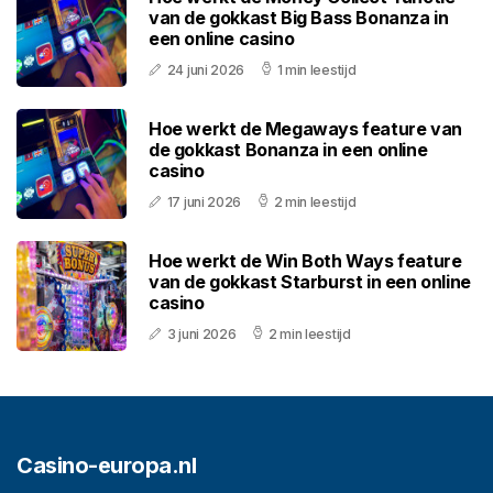
van de gokkast Big Bass Bonanza in
een online casino
24 juni 2026
1 min leestijd
Hoe werkt de Megaways feature van
de gokkast Bonanza in een online
casino
17 juni 2026
2 min leestijd
Hoe werkt de Win Both Ways feature
van de gokkast Starburst in een online
casino
3 juni 2026
2 min leestijd
Casino-europa.nl