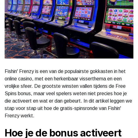
Fishin' Frenzy is een van de populairste gokkasten in het
online casino, met een herkenbaar visserthema en een
vrolijke sfeer. De grootste winsten vallen tijdens de Free
Spins bonus, maar veel spelers weten niet precies hoe je
die activeert en wat er dan gebeurt. In dit artikel leggen we
stap voor stap uit hoe de gratis-spinsronde van Fishin'
Frenzy werkt.
Hoe je de bonus activeert