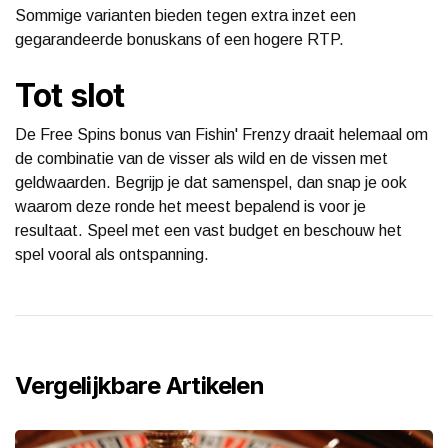
Sommige varianten bieden tegen extra inzet een
gegarandeerde bonuskans of een hogere RTP.
Tot slot
De Free Spins bonus van Fishin' Frenzy draait helemaal om
de combinatie van de visser als wild en de vissen met
geldwaarden. Begrijp je dat samenspel, dan snap je ook
waarom deze ronde het meest bepalend is voor je
resultaat. Speel met een vast budget en beschouw het
spel vooral als ontspanning.
Vergelijkbare Artikelen